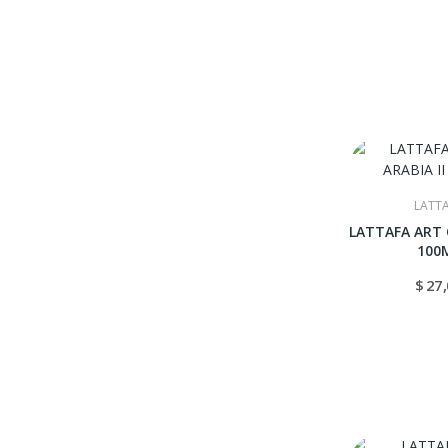
LATT
LATTAFA ART O
100
$ 27