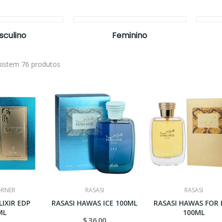
sculino
Feminino
xistem 76 produtos
ORNER
RASASI
RASASI
IXIR EDP
RASASI HAWAS ICE 100ML
RASASI HAWAS FOR 
ML
100ML
$ 36,00