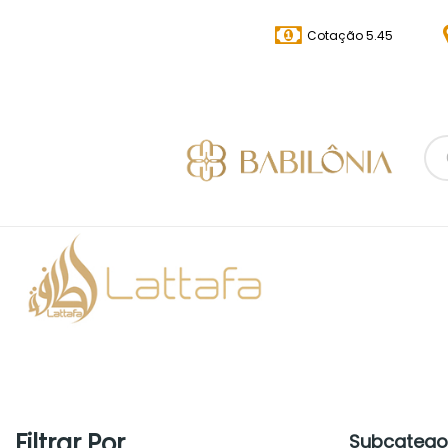
Cotação 5.45
Filtrar Por
Subcatego