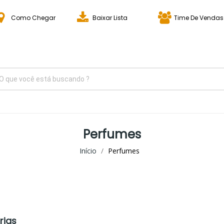
Como Chegar
Baixar Lista
Time De Vendas
Perfumes
Início
Perfumes
rias